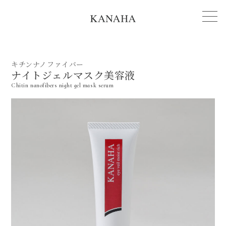
キチンナノファイバー
ナイトジェルマスク美容液
Chitin nanofibers night gel mask serum